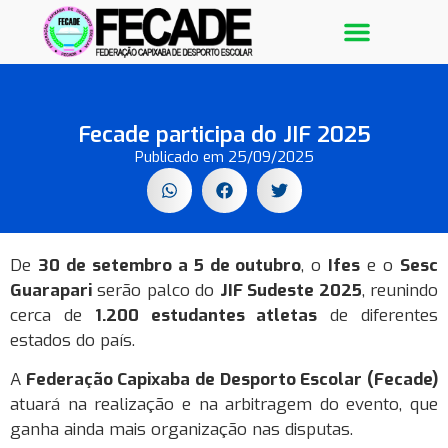
Galeria de Fotos
Fecade participa do JIF 2025
Publicado em
25/09/2025
De
30 de setembro a 5 de outubro
, o
Ifes
e o
Sesc
Guarapari
serão palco do
JIF Sudeste 2025
, reunindo
cerca de
1.200 estudantes atletas
de diferentes
estados do país.
A
Federação Capixaba de Desporto Escolar (Fecade)
atuará na realização e na arbitragem do evento, que
ganha ainda mais organização nas disputas.