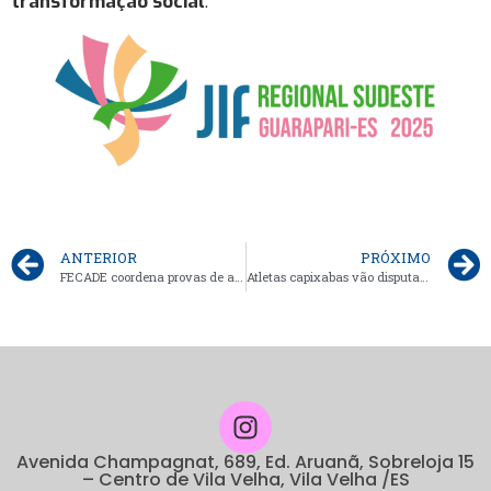
transformação social
.
ANTERIOR
PRÓXIMO
FECADE coordena provas de atletismo do Jogos na Rede em Iúna
Atletas capixabas vão disputar o JEBS 2025 em Minas Gerais
Avenida Champagnat, 689, Ed. Aruanã, Sobreloja 15
– Centro de Vila Velha, Vila Velha /ES